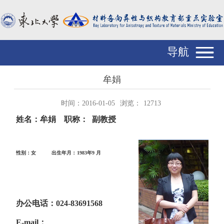
导航
牟娟
时间：2016-01-05
浏览：
12713
姓名：牟娟
职称：
副教授
性别：女
出生年月：
1983
年
9
月
办公电话：
024-83691568
E-mail
：