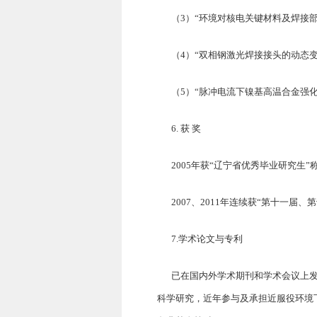
（3）“环境对核电关键材料及焊接部位断
（4）“双相钢激光焊接接头的动态变形
（5）“脉冲电流下镍基高温合金强化相
6.
获
奖
2005年获“辽宁省优秀毕业研究生
2007、2011年连续获“第十一
7.
学术论文与专利
已在国内外学术期刊和学术会议上发表
科学研究，近年参与及承担近服役环境下