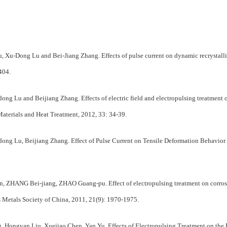
Xu-Dong Lu and Bei-Jiang Zhang. Effects of pulse current on dynamic recrystalli
404.
g Lu and Beijiang Zhang. Effects of electric field and electropulsing treatment o
aterials and Heat Treatment, 2012, 33: 34-39.
ng Lu, Beijiang Zhang. Effect of Pulse Current on Tensile Deformation Behavior
 ZHANG Bei-jiang, ZHAO Guang-pu. Effect of electropulsing treatment on corrosio
us Metals Society of China, 2011, 21(9): 1970-1975.
ongyan Liu, Xuejiao Chen, Yan Yu. Effects of Electropulsing Treatment on the P