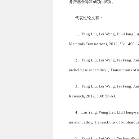
务费基金等科研项目8项。
代表性论文有：
1、Yang Liu, Lei Wang, Hui-Hong Liu, 
Materials Transactions, 2012, 53: 1400-1
2、Yang Liu, Lei Wang, Fei Feng, Xudon
nickel base superalloy，Transactions of M
3、Yang Liu, Lei Wang, Fei Feng, Xudo
Research, 2012, 509: 56-63.
4、Liu Yang, Wang Lei, LIU Hong-yan,
resistant alloy, Transactions of Nonferro
5、Yang Liu, Lei Wang, Yuchen Wang, H