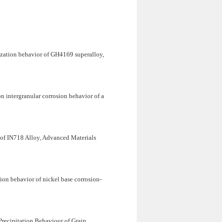
zation behavior of GH4169 superalloy,
n intergranular corrosion behavior of a
 of IN718 Alloy, Advanced Materials
n behavior of nickel base corrosion-
recipitation Behaviour of Grain