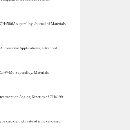
 GH4586A superalloy, Journal of Materials
 Automotive Applications, Advanced
Cr-W-Mo Superalloy, Materials
Treatment on Aaging Kinetics of GH4199
e crack growth rate of a nickel-based