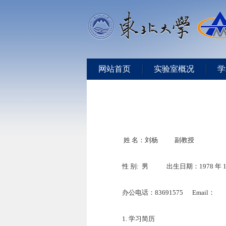
网站首页
实验室概况
学
姓
名：刘杨
副教授
性
别
:
男
出生日期：
1978
年
办公电话：
83691575 Email
：
1.
学习简历