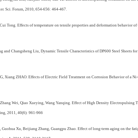
er. Sci. Forum, 2010, 654-656: 464-467.
i Tong. Effects of temperature on tensile properties and deformation behavior of
and Changsheng Liu, Dynamic Tensile Characteristics of DP600 Steel Sheets for
iang ZHAO. Effects of Electric Field Treatment on Corrosion Behavior of a Ni-
hang Wei, Qiao Xueying, Wang Yanqing. Effect of High Density Electropulsing 
ing, 2011, 40(6): 961-966
uohua Xu, Beijiang Zhang, Guangpu Zhao. Effect of long-term aging on the fatigu