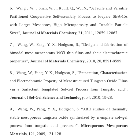
6、Wang，W.，Shan, W. J., Ru, H. Q., Wu, N., “A Facile and Versatile
Partitioned Cooperative Self-assembly Process to Prepare SBA-15s
with Larger Mesopores, High Microporosity and Tunable Particle
Sizes”,
Journal of Materials Chemistry,
21, 2011, 12059-12067.
7、Wang, W., Pang, Y. X., Hodgson, S., “Design and fabrication of
bimodal meso-mesoporous WO3 thin films and their electrochromic
properties”,
Journal of Materials Chemistry
, 2010, 20, 8591-8599.
8、Wang, W., Pang, Y. X., Hodgson, S., “Preparation, Characterisation
and Electrochromic Property of Mesostructured Tungsten Oxide Films
via a Surfactant Templated Sol-Gel Process from Tungstic acid”,
Journal of Sol-Gel Science and Technology
, 54, 2010, 19-28.
9、Wang, W., Pang, Y. X., Hodgson, S. “XRD studies of thermally
stable mesoporous tungsten oxide synthesized by a emplate sol–gel
process from tungstic acid precursor”,
Microporous Mesoporous
Materials
, 121, 2009, 121-128.