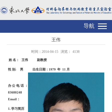
导航
王伟
时间：2014-04-15
浏览：
4138
姓
名：
王伟
副教授
性
别
:
男
出生日期：
1979
年
11
月
办公电话：
83680248
Email
：
1.
学习简历