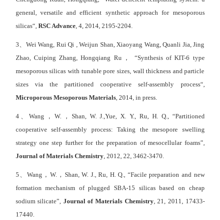
general, versatile and efficient synthetic approach for mesoporous
silicas“,
RSC Advance
, 4, 2014, 2195-2204.
3、Wei Wang, Rui Qi , Weijun Shan, Xiaoyang Wang, Quanli Jia, Jing
Zhao, Cuiping Zhang, Hongqiang Ru， “Synthesis of KIT-6 type
mesoporous silicas with tunable pore sizes, wall thickness and particle
sizes via the partitioned cooperative self-assembly process“,
Microporous Mesoporous Materials
, 2014, in press.
4、Wang，W.，Shan, W. J.,Yue, X. Y., Ru, H. Q., “Partitioned
cooperative self-assembly process: Taking the mesopore swelling
strategy one step further for the preparation of mesocellular foams”,
Journal of Materials Chemistry
, 2012, 22, 3462-3470.
5、Wang，W.，Shan, W. J., Ru, H. Q., “Facile preparation and new
formation mechanism of plugged SBA-15 silicas based on cheap
sodium silicate”,
Journal of Materials Chemistry
, 21, 2011, 17433-
17440.