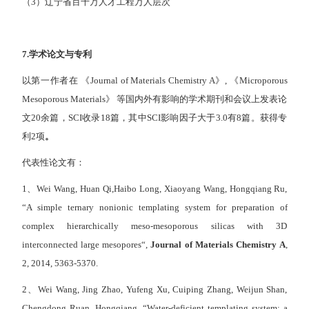
（3）辽宁省百千万人才工程万人层次
7.
学术论文与专利
以第一作者在 《Journal of Materials Chemistry A》, 《Microporous
Mesoporous Materials》 等国内外有影响的学术期刊和会议上发表论
文20余篇，SCI收录18篇，其中SCI影响因子大于3.0有8篇。获得专
利2项
。
代表性论文有：
1、Wei Wang, Huan Qi,Haibo Long, Xiaoyang Wang, Hongqiang Ru,
“A simple ternary nonionic templating system for preparation of
complex hierarchically meso-mesoporous silicas with 3D
interconnected large mesopores“,
Journal of Materials Chemistry A
,
2, 2014, 5363-5370.
2、Wei Wang, Jing Zhao, Yufeng Xu, Cuiping Zhang, Weijun Shan,
Chengdong Ruan, Hongqiang, “Water-deficient templating system: a